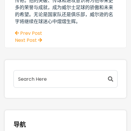
传奇。他的突破、传球和进攻意识将为他带来更
多的荣誉与成就，成为威尔士足球的骄傲和未来
的希望。无论是国家队还是俱乐部，威尔逊的名
字将继续在球迷心中熠熠生辉。
Prev Post
Next Post
导航