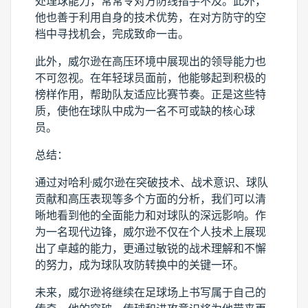
处理球能力，常常令对方防线措手不及。此外，
他也善于利用自身的技术优势，在对方防守的空
档中寻找机会，完成致命一击。
此外，威尔逊在高压环境中展现出的领导能力也
不可忽视。在年轻球员面前，他能够起到积极的
榜样作用，帮助队友适应比赛节奏。正是这些特
质，使他在球队中成为一名不可或缺的核心球
员。
总结：
通过对哈利·威尔逊在突破技术、战术意识、球队
贡献和高压表现等多个方面的分析，我们可以清
晰地看到他的全面能力和对球队的深远影响。作
为一名现代边锋，威尔逊不仅在个人技术上展现
出了卓越的能力，更通过敏锐的战术理解和不懈
的努力，成为球队攻防转换中的关键一环。
未来，威尔逊将继续在足球场上书写属于自己的