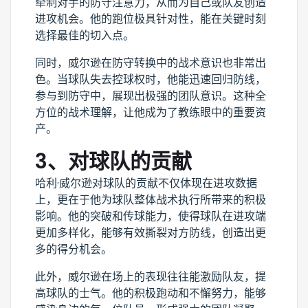
牵制对手的防守注意力，从而为自己或队友创造
进攻机会。他的跑位极具针对性，能在关键时刻
选择最佳的切入点。
同时，威尔逊在防守转换中的战术意识也非常出
色。当球队失去控球权时，他能迅速回归防线，
参与到防守中，展现出极强的团队意识。这种全
方位的战术理解，让他成为了教练眼中的重要资
产。
3、对球队的贡献
哈利·威尔逊对球队的贡献不仅体现在进攻数据
上，更在于他为球队整体战术执行所带来的积极
影响。他的突破和传球能力，使得球队在进攻端
更加多样化，能够有效撕裂对方防线，创造出更
多的得分机会。
此外，威尔逊在场上的表现往往能激励队友，提
高球队的士气。他的积极跑动和不懈努力，能够