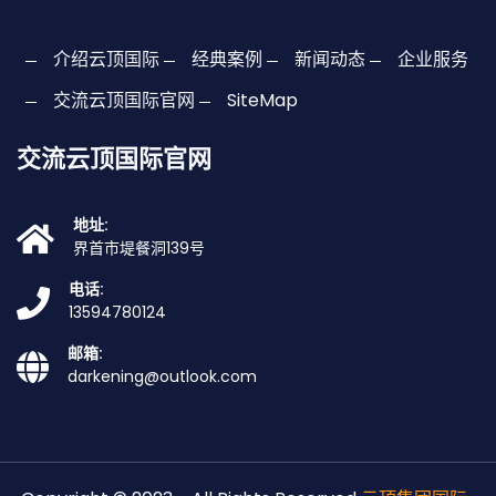
介绍云顶国际
经典案例
新闻动态
企业服务
交流云顶国际官网
SiteMap
交流云顶国际官网
地址:
界首市堤餐洞139号
电话:
13594780124
邮箱:
darkening@outlook.com