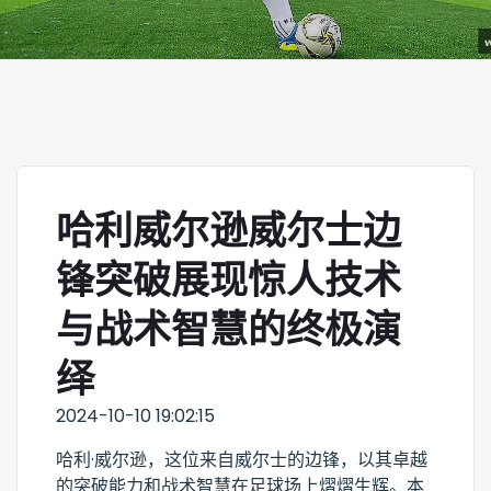
哈利威尔逊威尔士边
锋突破展现惊人技术
与战术智慧的终极演
绎
2024-10-10 19:02:15
哈利·威尔逊，这位来自威尔士的边锋，以其卓越
的突破能力和战术智慧在足球场上熠熠生辉。本