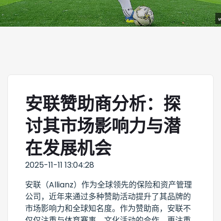
安联赞助商分析：探
讨其市场影响力与潜
在发展机会
2025-11-11 13:04:28
安联（Allianz）作为全球领先的保险和资产管理
公司，近年来通过多种赞助活动提升了其品牌的
市场影响力和全球知名度。作为赞助商，安联不
仅仅注重与体育赛事、文化活动的合作，更注重