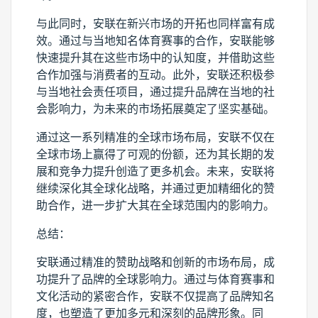
与此同时，安联在新兴市场的开拓也同样富有成
效。通过与当地知名体育赛事的合作，安联能够
快速提升其在这些市场中的认知度，并借助这些
合作加强与消费者的互动。此外，安联还积极参
与当地社会责任项目，通过提升品牌在当地的社
会影响力，为未来的市场拓展奠定了坚实基础。
通过这一系列精准的全球市场布局，安联不仅在
全球市场上赢得了可观的份额，还为其长期的发
展和竞争力提升创造了更多机会。未来，安联将
继续深化其全球化战略，并通过更加精细化的赞
助合作，进一步扩大其在全球范围内的影响力。
总结：
安联通过精准的赞助战略和创新的市场布局，成
功提升了品牌的全球影响力。通过与体育赛事和
文化活动的紧密合作，安联不仅提高了品牌知名
度，也塑造了更加多元和深刻的品牌形象。同