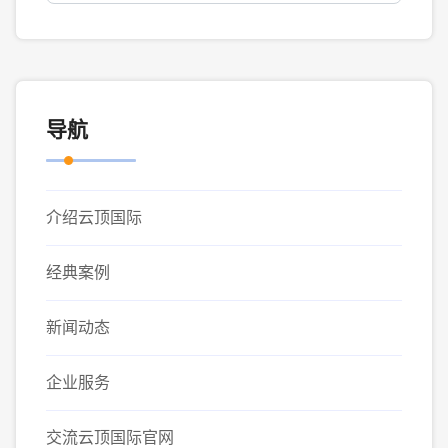
导航
介绍云顶国际
经典案例
新闻动态
企业服务
交流云顶国际官网