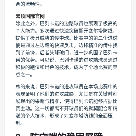
合的流畅性。
云顶国际官网
除此之外，巴列卡诺的边路球员也展现了极高的
个人能力。多次通过快速突破撕开塞尔塔防线，
提供了极具威胁的传中球。比赛中的第二个进球
便是通过左边路的快速反击，边锋精准的传中找
到了前锋，后者头球破门，进一步巩固了巴列卡
诺的优势。可以说，巴列卡诺的进攻端球员通过
积极的跑位和出色的技术，成为了全场比赛的亮
点之一。
总的来说，巴列卡诺的进攻球员在本场比赛中的
表现证明了他们的进攻威胁，尤其是在关键时刻
展现出的果断与精准，使得巴列卡诺能够占据比
赛主动。这一切都离不开球员们的默契配合和精
湛的个人技术，形成了对塞尔塔防线的全面压
制。