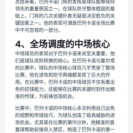
总结来看，巴列卡诺门将的发挥是球队能够保持
领先的重要原因之一。在球队防守整体稳固的基
础上，门将的几次关键扑救无疑是决定胜负的关
键因素之一。他的表现可谓是巴列卡诺全场比赛
中不可忽视的一部分。
4、全场调度的中场核心
中场球员的表现对于巴列卡诺来说至关重要，他
们是球队攻防转换的核心。在巴列卡诺与塞尔塔
的比赛中，球队的中场核心球员几乎贯穿了整场
比赛，他在进攻和防守两端都发挥了巨大的作
用。在比赛中，巴列卡诺的中场球员不仅有着出
色的控球能力，还能够在比赛的关键时刻作出精
准的传球，为前锋创造机会。
比赛中，巴列卡诺的中场核心多次利用自己出色
的视野和传球技巧，为球队创造了极具威胁的进
攻机会。尤其是在比赛的第15分钟，他精准的直
塞球帮助前锋突入禁区，制造了巴列卡诺的第一