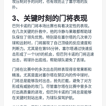
攻压制对手的同时，也有效防止了塞尔塔的反
扑。
3、关键时刻的门将表现
巴列卡诺的门将本场比赛也有着决定性的表现。
在几次关键的扑救中，他的冷静与果敢都帮助球
队保住了领先优势。特别是在塞尔塔的几次单刀
球和远射时，门将展现了自己顶级的反应速度和
判断力。尤其是在第55分钟，塞尔塔通过快速反
击形成了一个1对1的机会，但巴列卡诺的门将迅速
出击，将球扑出底线，帮助球队避免了丢球。
门将在比赛中的多次出击同样表现得非常果断和
精准。尤其是面对塞尔塔在禁区内的传中球时，
门将总是能够及时出击，抢先拦截，避免了对方
形成有威胁的攻门。尽管塞尔塔在比赛中曾多次
打出高质量的进攻，但巴列卡诺的门将总是能够
在关键时刻站出来，为球队保驾护航。