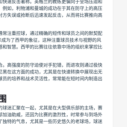
和快速反击著称。英格兰的教练更偏向于全场压迫和
。例如，利物浦和曼城的成功在于其在防守上的高压
对方失误或抢断后迅速发起反击，从而将比赛推向高
通常注重控球，通过精确的短传和球员之间的默契配
术成为了西甲的象征，这种注重球员技术与视野的风
感和智慧。西甲的比赛往往依靠中场的组织来掌控比
合。高强度的防守迫使对手犯错，而进攻则通过极快
尼黑在这方面的成功，尤其是在快速转换中展现出无
球员的培养和战术灵活性，常常能在短时间内制造出
围
的球迷汇聚在一起，尤其是在大型俱乐部的主场，赛
部加油助威，还因为比赛的激烈性，时常参与到场外
了独特的气息，尤其是一些历史悠久的老球场，球迷