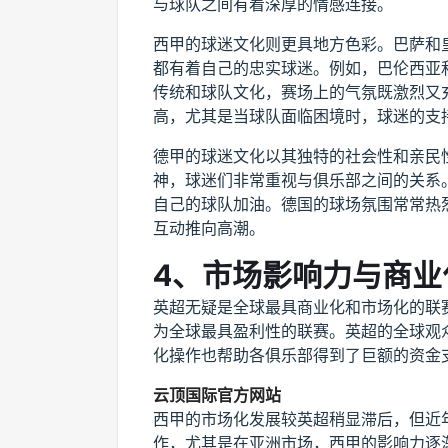
与球队之间有着深厚的情感连接。
西甲的球迷文化则更具地方色彩。巴萨和
都有着自己的忠实球迷。例如，巴伦西亚
传统和球队文化，赛场上的气氛既激烈又
高，尤其是当球队面临困境时，球迷的支
德甲的球迷文化以其独特的社会性和亲民
神，球迷们非常重视与俱乐部之间的关系
自己的球队加油。德国的球场氛围常常热烈
互动推向高潮。
4、市场影响力与商业
英超无疑是全球最具商业化和市场化的联
为全球最具盈利性的联赛。英超的全球观
化操作也帮助各俱乐部得到了巨额的资金
云顶国际官方网站
西甲的市场化发展较英超稍显滞后，但近
作，尤其是在亚洲市场，西甲的影响力逐