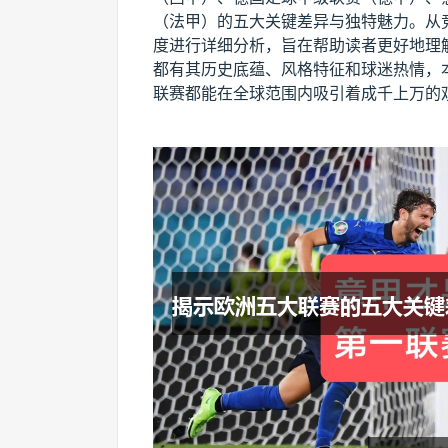
（法甲）的五大关键差异与独特魅力。从
度进行详细分析，旨在帮助读者更好地理
都有其历史底蕴、风格特征和球迷热情，
联赛都能在全球范围内吸引着成千上万的