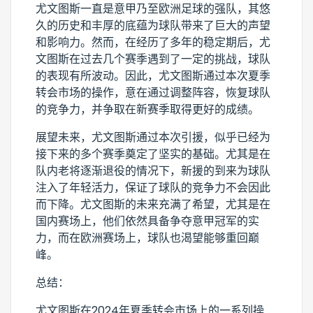
尤文图斯一直是意甲乃至欧洲足球的强队，其悠
久的历史和丰厚的底蕴为球队带来了巨大的声望
和影响力。然而，在经历了多年的稳定期后，尤
文图斯在过去几个赛季遇到了一定的挑战，球队
的表现有所波动。因此，尤文图斯通过本次夏季
转会市场的操作，意在通过调整阵容，恢复球队
的竞争力，并争取在新赛季取得更好的成绩。
展望未来，尤文图斯通过本次引援，似乎已经为
接下来的多个赛季奠定了坚实的基础。尤其是在
队内老将逐渐退役的情况下，新援的到来为球队
注入了年轻活力，保证了球队的竞争力不会因此
而下降。尤文图斯的未来充满了希望，尤其是在
国内赛场上，他们依然具备争夺意甲冠军的实
力，而在欧洲赛场上，球队也渴望能够重回巅
峰。
总结：
尤文图斯在2024年夏季转会市场上的一系列操