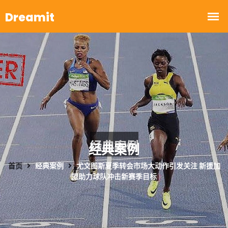
经典案例
首页
经典案例
尤文图斯夏季转会市场大动作引发关注 新援加
盟助力球队冲击新赛季目标