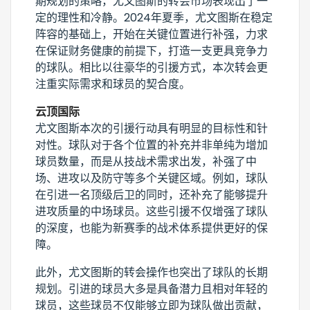
期规划的策略，尤文图斯的转会市场表现出了一
定的理性和冷静。2024年夏季，尤文图斯在稳定
阵容的基础上，开始在关键位置进行补强，力求
在保证财务健康的前提下，打造一支更具竞争力
的球队。相比以往豪华的引援方式，本次转会更
注重实际需求和球员的契合度。
云顶国际
尤文图斯本次的引援行动具有明显的目标性和针
对性。球队对于各个位置的补充并非单纯为增加
球员数量，而是从技战术需求出发，补强了中
场、进攻以及防守等多个关键区域。例如，球队
在引进一名顶级后卫的同时，还补充了能够提升
进攻质量的中场球员。这些引援不仅增强了球队
的深度，也能为新赛季的战术体系提供更好的保
障。
此外，尤文图斯的转会操作也突出了球队的长期
规划。引进的球员大多是具备潜力且相对年轻的
球员，这些球员不仅能够立即为球队做出贡献，