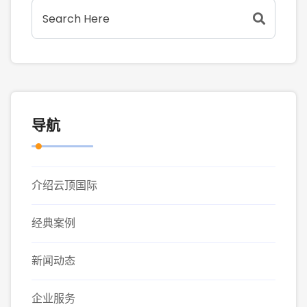
导航
介绍云顶国际
经典案例
新闻动态
企业服务