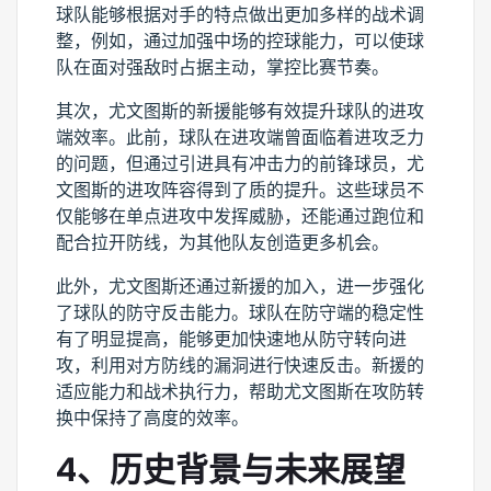
球队能够根据对手的特点做出更加多样的战术调
整，例如，通过加强中场的控球能力，可以使球
队在面对强敌时占据主动，掌控比赛节奏。
其次，尤文图斯的新援能够有效提升球队的进攻
端效率。此前，球队在进攻端曾面临着进攻乏力
的问题，但通过引进具有冲击力的前锋球员，尤
文图斯的进攻阵容得到了质的提升。这些球员不
仅能够在单点进攻中发挥威胁，还能通过跑位和
配合拉开防线，为其他队友创造更多机会。
此外，尤文图斯还通过新援的加入，进一步强化
了球队的防守反击能力。球队在防守端的稳定性
有了明显提高，能够更加快速地从防守转向进
攻，利用对方防线的漏洞进行快速反击。新援的
适应能力和战术执行力，帮助尤文图斯在攻防转
换中保持了高度的效率。
4、历史背景与未来展望