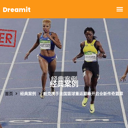
经典案例
首页
经典案例
帕克携手法国篮球重返巅峰开启全新传奇篇章