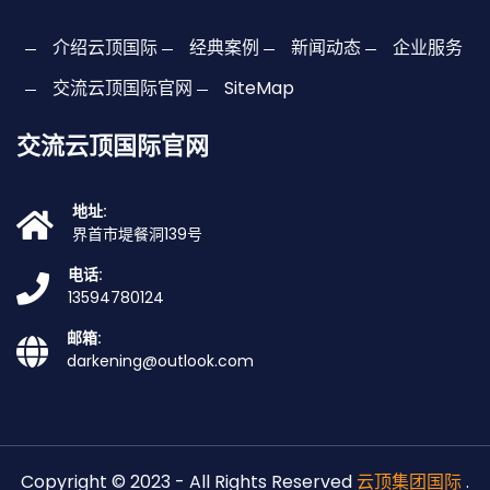
介绍云顶国际
经典案例
新闻动态
企业服务
交流云顶国际官网
SiteMap
交流云顶国际官网
地址:
界首市堤餐洞139号
电话:
13594780124
邮箱:
darkening@outlook.com
Copyright © 2023 - All Rights Reserved
云顶集团国际
.