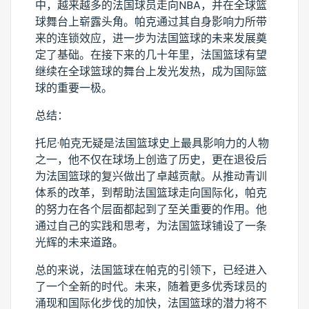
中，越来越多的法国球员走向NBA，并在全球篮
球舞台上崭露头角。帕克通过其自身影响力所带
来的连锁效应，进一步为法国篮球的未来发展奠
定了基础。在接下来的几十年里，法国篮球有望
继续在全球篮球的舞台上发光发热，成为国际篮
球的重要一极。
总结：
托尼·帕克无疑是法国篮球史上最具影响力的人物
之一，他不仅在球场上创造了历史，更在退役后
为法国篮球的复兴做出了卓越贡献。从推动青训
体系的改革，到帮助法国篮球走向国际化，帕克
的努力在各个层面都起到了至关重要的作用。他
通过自己的实践和思考，为法国篮球铺设了一条
光辉的未来道路。
总的来说，法国篮球在帕克的引领下，已经进入
了一个全新的时代。未来，随着更多优秀球员的
涌现和国际化步伐的加快，法国篮球的潜力将不