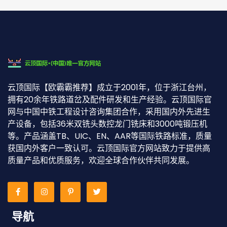
云顶国际【欧霸霸推荐】成立于2001年，位于浙江台州，
拥有20余年铁路道岔及配件研发和生产经验。云顶国际官
网与中国中铁工程设计咨询集团合作，采用国内外先进生
产设备，包括36米双铣头数控龙门铣床和3000吨锻压机
等。产品涵盖TB、UIC、EN、AAR等国际铁路标准，质量
获国内外客户一致认可。云顶国际官方网站致力于提供高
质量产品和优质服务，欢迎全球合作伙伴共同发展。
导航