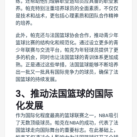
练，还帮助他们理解职业运动员应具备的职业素
养。帕克特别注重培养球员的全面素质，不仅仅
是技术和战术，更包括心理素质和团队合作精神
的培养。
此外，帕克还与法国篮球协会合作，推动青少年
篮球比赛的结构化和规范化。通过设立更多的青
少年联赛与交流平台，帕克为年轻球员提供了更
多的机会，同时也让法国篮球的青训体系更加成
熟。正是通过这些举措，法国篮球能够不断培养
出一批又一批具有国际竞争力的球员，确保了法
国篮球的持续发展。
3、推动法国篮球的国际
化发展
作为国际化程度最高的篮球联赛之一，NBA吸引
了无数顶级球员。帕克在NBA的成功，代表了法
国篮球走向国际舞台的重要标志。在此基础上，