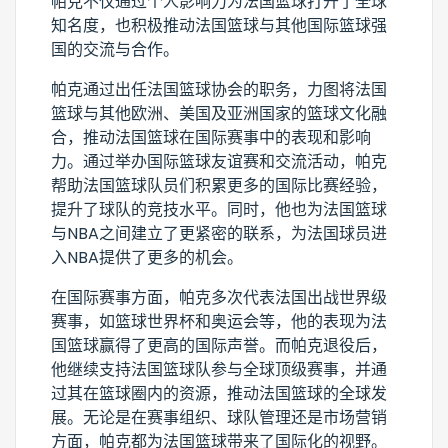
帕克不仅通过个人影响力为法国篮球打开了全球
知名度，也积极推动法国篮球与其他国际篮球强
国的交流与合作。
帕克通过出任法国篮球协会的职务，力图将法国
篮球与其他欧洲、美国及亚洲国家的篮球文化融
合，推动法国篮球在国际赛事中的表现和影响
力。通过举办国际篮球友谊赛和交流活动，帕克
帮助法国篮球队员们积累更多的国际比赛经验，
提升了球队的竞技水平。同时，他也为法国篮球
与NBA之间建立了更紧密的联系，为法国球员进
入NBA提供了更多的机会。
在国际赛事方面，帕克多次代表法国出战世界级
赛事，如篮球世界杯和奥运会等，他的表现为法
国篮球赢得了更高的国际声誉。而帕克退役后，
他继续支持法国篮球队参与全球顶级赛事，并通
过其在篮球圈内的资源，推动法国篮球的全球发
展。无论是在赛事组织、球队管理还是市场营销
方面，帕克都为法国篮球带来了国际化的视野。