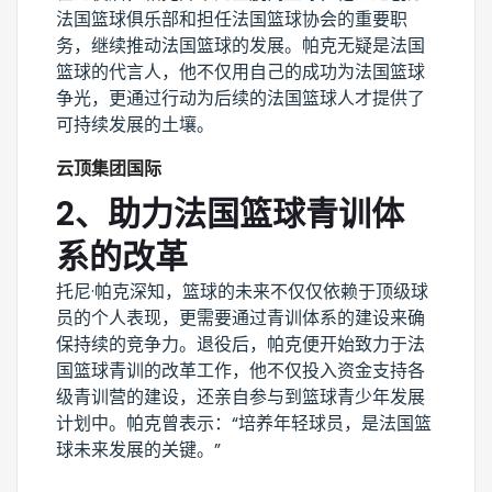
法国篮球俱乐部和担任法国篮球协会的重要职
务，继续推动法国篮球的发展。帕克无疑是法国
篮球的代言人，他不仅用自己的成功为法国篮球
争光，更通过行动为后续的法国篮球人才提供了
可持续发展的土壤。
云顶集团国际
2、助力法国篮球青训体
系的改革
托尼·帕克深知，篮球的未来不仅仅依赖于顶级球
员的个人表现，更需要通过青训体系的建设来确
保持续的竞争力。退役后，帕克便开始致力于法
国篮球青训的改革工作，他不仅投入资金支持各
级青训营的建设，还亲自参与到篮球青少年发展
计划中。帕克曾表示：“培养年轻球员，是法国篮
球未来发展的关键。”