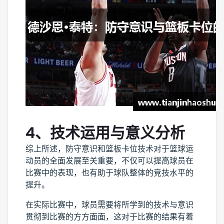
4、技术运用与意义分析
综上所述，防守意识和篮板卡位技术对于篮球运
动员的全面发展至关重要，不仅可以提高球员在
比赛中的表现，也有助于球队整体的竞技水平的
提升。
在实际比赛中，球员需要将所学到的技术与意识
贯彻到比赛的方方面面，这对于比赛的结果有着