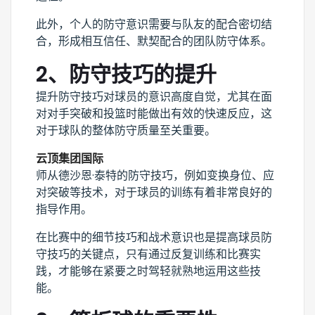
此外，个人的防守意识需要与队友的配合密切结
合，形成相互信任、默契配合的团队防守体系。
2、防守技巧的提升
提升防守技巧对球员的意识高度自觉，尤其在面
对对手突破和投篮时能做出有效的快速反应，这
对于球队的整体防守质量至关重要。
云顶集团国际
师从德沙恩·泰特的防守技巧，例如变换身位、应
对突破等技术，对于球员的训练有着非常良好的
指导作用。
在比赛中的细节技巧和战术意识也是提高球员防
守技巧的关键点，只有通过反复训练和比赛实
践，才能够在紧要之时驾轻就熟地运用这些技
能。